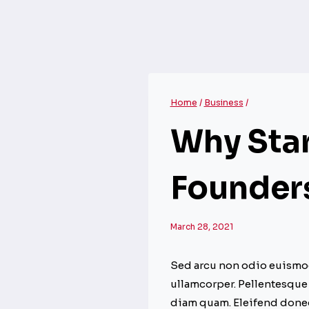
Home
/
Business
/
Why Star
Founder
March 28, 2021
Sed arcu non odio euismod 
ullamcorper. Pellentesque 
diam quam. Eleifend donec