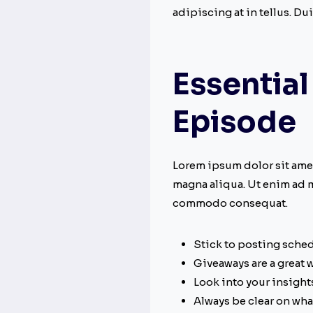
adipiscing at in tellus. Du
Essential
Episode
Lorem ipsum dolor sit amet
magna aliqua. Ut enim ad m
commodo consequat.
Stick to posting sched
Giveaways are a great 
Look into your insight
Always be clear on wha