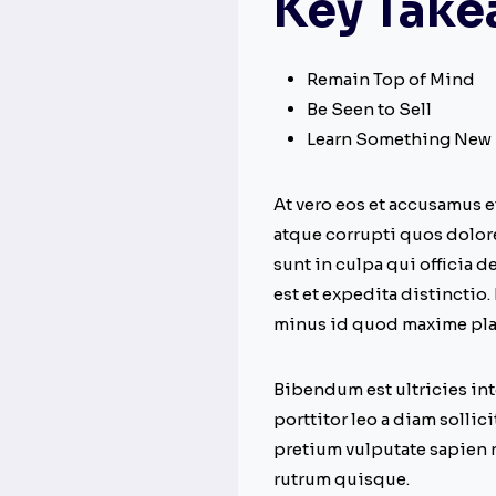
Key Take
Remain Top of Mind
Be Seen to Sell
Learn Something New
At vero eos et accusamus 
atque corrupti quos dolore
sunt in culpa qui officia 
est et expedita distinctio
minus id quod maxime plac
Bibendum est ultricies int
porttitor leo a diam soll
pretium vulputate sapien n
rutrum quisque.