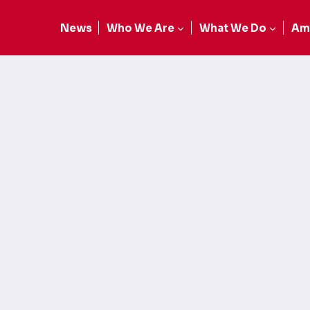
News
Who We Are
What We Do
Am