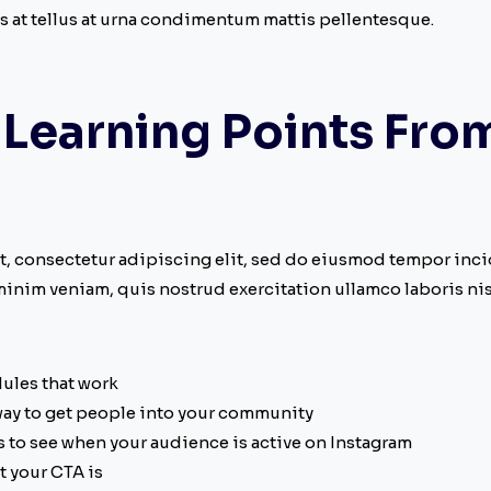
is at tellus at urna condimentum mattis pellentesque.
 Learning Points Fro
, consectetur adipiscing elit, sed do eiusmod tempor inci
inim veniam, quis nostrud exercitation ullamco laboris nisi
ules that work
way to get people into your community
s to see when your audience is active on Instagram
t your CTA is