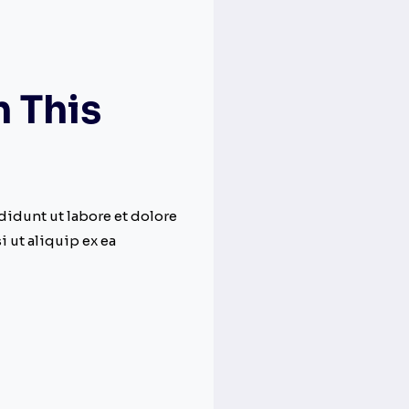
m This
didunt ut labore et dolore
 ut aliquip ex ea