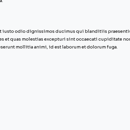
a.
et iusto odio dignissimos ducimus qui blanditiis praesent
s et quas molestias excepturi sint occaecati cupiditate no
eserunt mollitia animi, id est laborum et dolorum fuga.