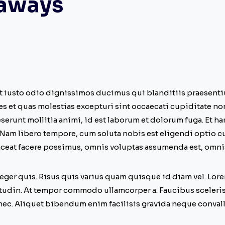
aways
et iusto odio dignissimos ducimus qui blanditiis praesent
s et quas molestias excepturi sint occaecati cupiditate no
deserunt mollitia animi, id est laborum et dolorum fuga. Et 
. Nam libero tempore, cum soluta nobis est eligendi optio
eat facere possimus, omnis voluptas assumenda est, omnis
eger quis. Risus quis varius quam quisque id diam vel. Lor
icitudin. At tempor commodo ullamcorper a. Faucibus sceler
ec. Aliquet bibendum enim facilisis gravida neque convalli