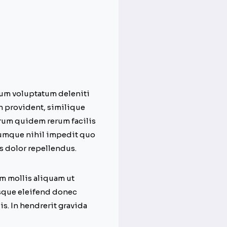
ium voluptatum deleniti
n provident, similique
harum quidem rerum facilis
 cumque nihil impedit quo
 dolor repellendus.
em mollis aliquam ut
isque eleifend donec
s. In hendrerit gravida