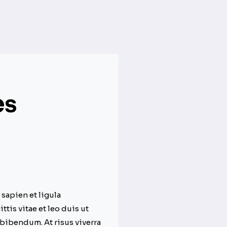
es
sapien et ligula
is vitae et leo duis ut
bibendum. At risus viverra