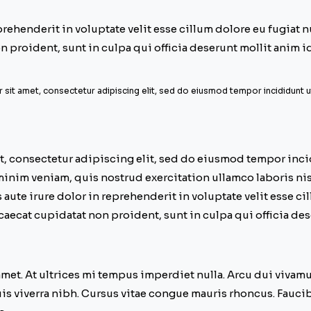
prehenderit in voluptate velit esse cillum dolore eu fugiat n
n proident, sunt in culpa qui officia deserunt mollit anim i
sit amet, consectetur adipiscing elit, sed do eiusmod tempor incididunt u
, consectetur adipiscing elit, sed do eiusmod tempor inci
inim veniam, quis nostrud exercitation ullamco laboris nisi
te irure dolor in reprehenderit in voluptate velit esse cil
caecat cupidatat non proident, sunt in culpa qui officia des
 amet. At ultrices mi tempus imperdiet nulla. Arcu dui vivam
s viverra nibh. Cursus vitae congue mauris rhoncus. Fauc