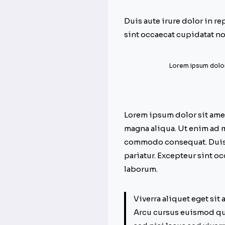
Duis aute irure dolor in re
sint occaecat cupidatat no
Lorem ipsum dolor 
Lorem ipsum dolor sit amet
magna aliqua. Ut enim ad m
commodo consequat. Duis au
pariatur. Excepteur sint oc
laborum.
Viverra aliquet eget sit
Arcu cursus euismod qui