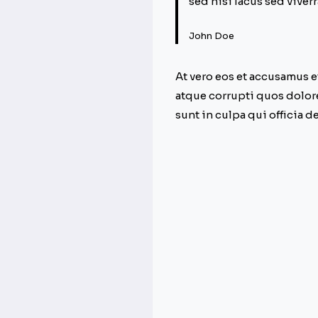
sed nisi lacus sed viverr
John Doe
At vero eos et accusamus 
atque corrupti quos dolore
sunt in culpa qui officia d